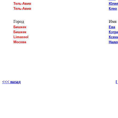
Тель-Авив
Юли
Тель-Авив
Клео
Город
Имя
Бишкек
Ева
Бишкек
Кэтр
Limassol
Ксен
Москва
Наде
<<< назад
[