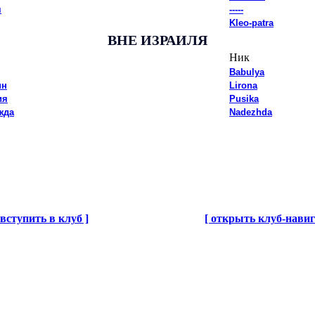
я
-----
Kleo-patra
ВНЕ ИЗРАИЛЯ
Ник
Babulya
ин
Lirona
ия
Pusika
жда
Nadezhda
 вступить в клуб ]
[ открыть клуб-навиг