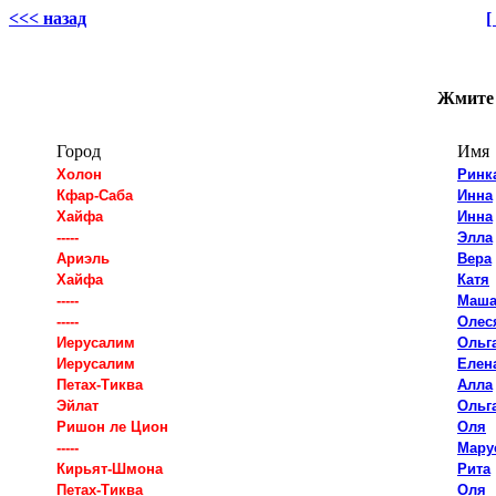
<<< назад
[
Жмите 
Город
Имя
Холон
Ринк
Кфар-Саба
Инна
Хайфа
Инна
-----
Элла
Ариэль
Вера
Хайфа
Катя
-----
Маш
-----
Олес
Иерусалим
Ольг
Иерусалим
Елен
Петах-Тиква
Алла
Эйлат
Ольг
Ришон ле Цион
Оля
-----
Мару
Кирьят-Шмона
Рита
Петах-Тиква
Оля