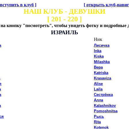
 вступить в клуб ]
[ открыть клуб-навиг
НАШ КЛУБ - ДЕВУШКИ
[ 201 - 220 ]
на кнопку "посмотреть", чтобы увидеть фотку и подробные 
ИЗРАИЛЬ
Ник
а
Лисичка
Inka
Kiska
Milashka
Вера
Katriska
а
Krasaviza
я
Alise
а
Laila
а
Сестрёнка
Алла
а
Kalashnikov
Pomoshnitsa
ся
Рысь
Rita
Kotenok