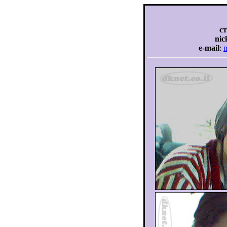
с
ni
e-mail
: