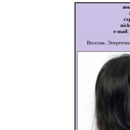
им
ст
nic
e-mail
Веселая. Энергичн