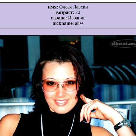
имя
: Олеся Лавски
возраст
: 20
страна
: Израиль
nickname
: alise