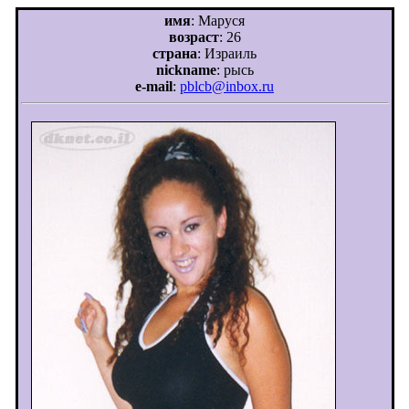
имя
: Маруся
возраст
: 26
страна
: Израиль
nickname
: рысь
e-mail
:
pblcb@inbox.ru