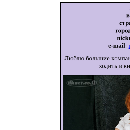
в
стр
горо
nic
e-mail
:
Люблю большие компани
ходить в к