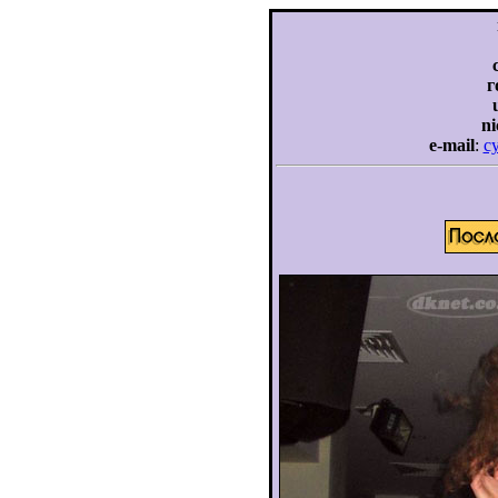
г
n
e-mail
:
c