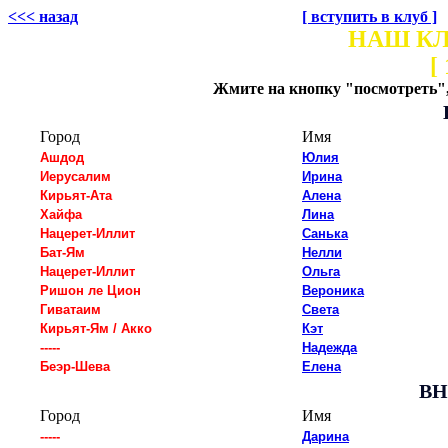
<<< назад
[ вступить в клуб ]
НАШ КЛ
[
Жмите на кнопку "посмотреть",
Город
Имя
Ашдод
Юлия
Иерусалим
Ирина
Кирьят-Ата
Алена
Хайфа
Лина
Нацерет-Иллит
Санька
Бат-Ям
Нелли
Нацерет-Иллит
Ольга
Ришон ле Цион
Вероника
Гиватаим
Света
Кирьят-Ям / Акко
Кэт
-----
Надежда
Беэр-Шева
Елена
ВН
Город
Имя
-----
Дарина