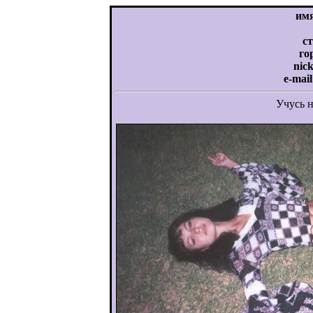
им
с
го
nic
e-mail
Учусь 