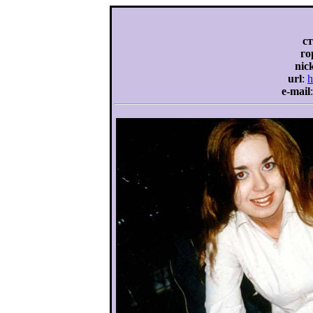
с
го
nic
url
:
h
e-mail