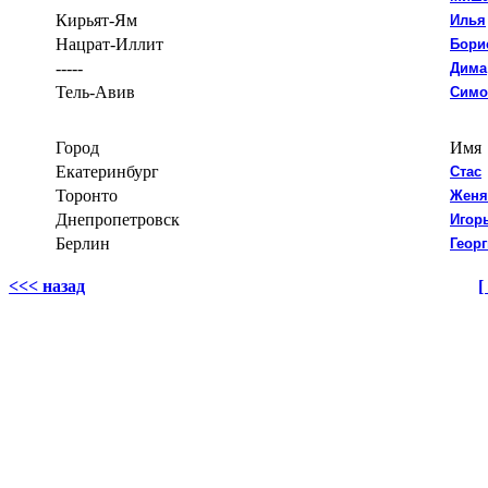
Кирьят-Ям
Илья
Нацрат-Иллит
Бори
-----
Дима
Тель-Авив
Симо
Город
Имя
Екатеринбург
Стас
Торонто
Женя
Днепропетровск
Игор
Берлин
Геор
<<< назад
[