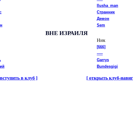
Ilusha_man
с
Странник
Демон
н
Sem
ВНЕ ИЗРАИЛЯ
Ник
[666]
-----
ь
Garrys
гий
Bundesgigi
 вступить в клуб ]
[ открыть клуб-навиг