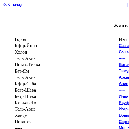
<<< назад
[
Жмите 
Город
Имя
Кфар-Йона
Саша
Холон
Саша
Тель-Авив
-----
Петах-Тиква
Вита
Бат-Ям
Тиму
Тель-Авив
Арка
Кфар-Саба
Авив
Беэр-Шева
-----
Беэр-Шева
Илья
Кирьят-Ям
Рауф
Тель-Авив
Игор
Хайфа
Вовк
Нетания
Серг
-----
Миш