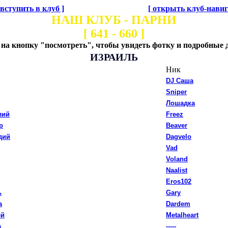
 вступить в клуб ]
[ открыть клуб-навиг
НАШ КЛУБ - ПАРНИ
[ 641 - 660 ]
на кнопку "посмотреть", чтобы увидеть фотку и подробные 
ИЗРАИЛЬ
Ник
DJ Саша
Sniper
Лошадка
лий
Freez
р
Beaver
дий
Dagvelo
Vad
Voland
Naalist
Eros102
ь
Gary
а
Dardem
ей
Metalheart
а
-----