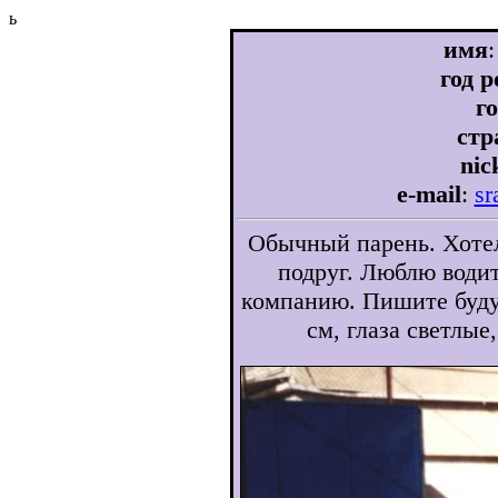
ь
имя
год 
г
стр
nic
e-mail
:
sr
Обычный парень. Хотел
подруг. Люблю води
компанию. Пишите буду 
см, глаза светлы