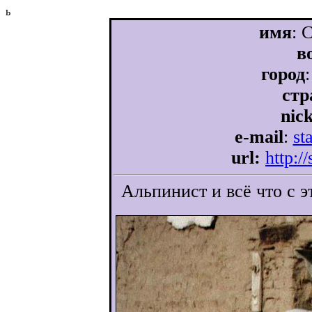
ь
имя
: 
в
город
стр
nic
e-mail
:
st
url:
http:/
Альпинист и всё что с э