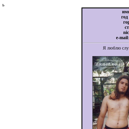
ь
им
год
го
с
ni
e-mail
Я люблю слу